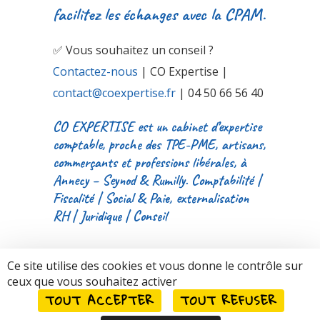
facilitez les échanges avec la CPAM.
✅ Vous souhaitez un conseil ?
Contactez-nous
| CO Expertise |
contact@coexpertise.fr
| 04 50 66 56 40
CO EXPERTISE est un cabinet d’expertise
comptable, proche des TPE-PME, artisans,
commerçants et professions libérales, à
Annecy – Seynod & Rumilly. Comptabilité |
Fiscalité | Social & Paie, externalisation
RH | Juridique | Conseil
Ce site utilise des cookies et vous donne le contrôle sur
Facebook
Twitter
ceux que vous souhaitez activer
TOUT ACCEPTER
TOUT REFUSER
LinkedIn
E-mail